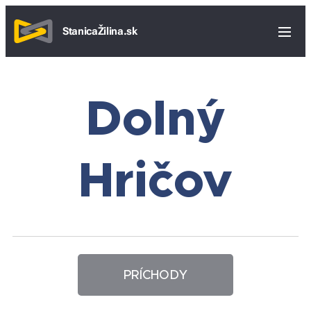
StanicaŽilina.sk
Dolný
Hričov
PRÍCHODY