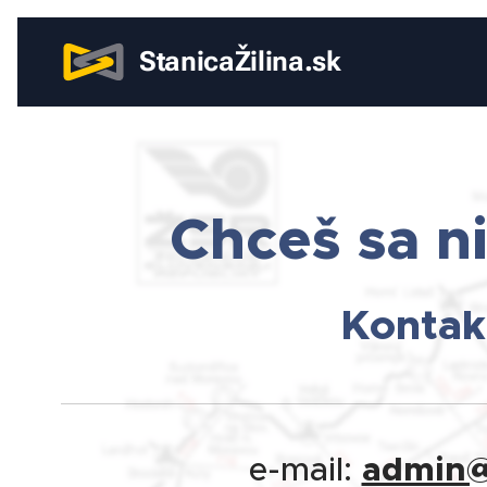
StanicaŽilina.sk
Chceš sa n
Kontakt
admin@s
e-mail: