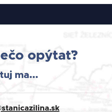
iečo opýtať?
uj ma...
tanicazilina.sk